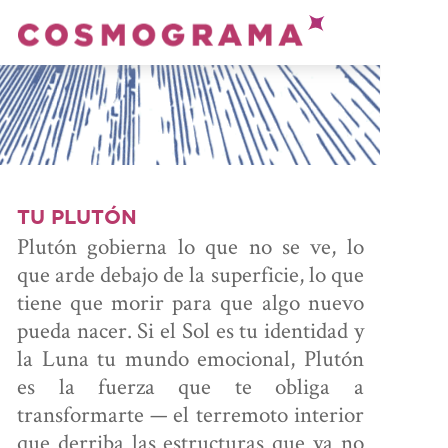
PRENDE
ASTROLOGÍA
ONSULTA
CON ANDRÉS
TU PLUTÓN
Plutón gobierna lo que no se ve, lo
que arde debajo de la superficie, lo que
tiene que morir para que algo nuevo
ALCULA
pueda nacer. Si el Sol es tu identidad y
TU CARTA
la Luna tu mundo emocional, Plutón
es la fuerza que te obliga a
transformarte — el terremoto interior
U ÁREA
que derriba las estructuras que ya no