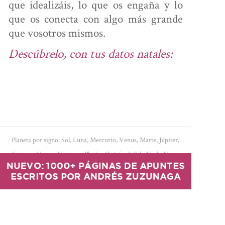
que idealizáis, lo que os engaña y lo
que os conecta con algo más grande
que vosotros mismos.
Descúbrelo, con tus datos natales:
Planeta por signo:
Sol
,
Luna
,
Mercurio
,
Venus
,
Marte
,
Júpiter
,
Saturno
,
Urano
,
Neptuno
,
Plutón
,
Quirón
,
Lilith
,
Nodo Norte
NUEVO: 1000+ PÁGINAS DE APUNTES
Planeta por casa:
Sol
,
Luna
,
Mercurio
,
Venus
,
Marte
,
Júpiter
,
Saturno
,
ESCRITOS POR ANDRÉS ZUZUNAGA
Urano
,
Neptuno
,
Plutón
,
Quirón
,
Lilith
,
Nodo Norte