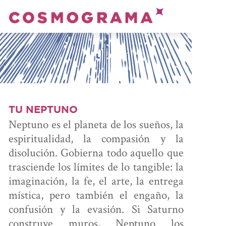
PRENDE
ASTROLOGÍA
ONSULTA
CON ANDRÉS
TU NEPTUNO
Neptuno es el planeta de los sueños, la
espiritualidad, la compasión y la
ALCULA
disolución. Gobierna todo aquello que
trasciende los límites de lo tangible: la
TU CARTA
imaginación, la fe, el arte, la entrega
mística, pero también el engaño, la
confusión y la evasión. Si Saturno
U ÁREA
construye muros, Neptuno los