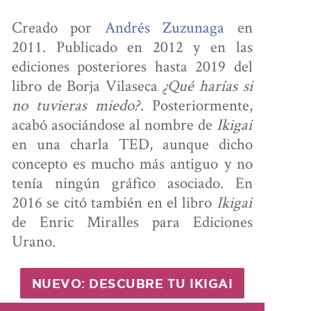
Creado por
Andrés Zuzunaga
en
2011. Publicado en 2012 y en las
OBRE
ediciones posteriores hasta 2019 del
libro de Borja Vilaseca
¿Qué harías si
NOSOTROS
no tuvieras miedo?
. Posteriormente,
acabó asociándose al nombre de
Ikigai
en una charla TED, aunque dicho
ONTÁCTANOS
concepto es mucho más antiguo y no
tenía ningún gráfico asociado. En
2016 se citó también en el libro
Ikigai
de Enric Miralles para Ediciones
Urano.
NUEVO: DESCUBRE TU IKIGAI