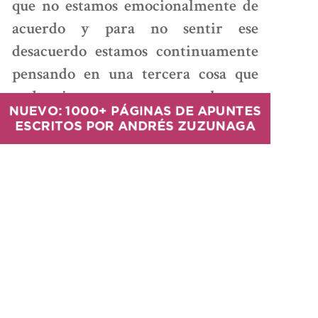
que no estamos emocionalmente de
acuerdo y para no sentir ese
desacuerdo estamos continuamente
pensando en una tercera cosa que
nada tiene que ver con lo que
NUEVO: 1000+ PÁGINAS DE APUNTES
estamos haciendo y sintiendo en
ESCRITOS POR ANDRÉS ZUZUNAGA
cada momento.
Estas contradicciones entre lo físico, lo
emocional y lo mental son las que nos
consumen la energía. Esta falta de
energía es la que nos impide sostener
la consciencia despierta para saber
quiénes somos, cómo es nuestra
particularidad, para respetarla y dejar
de vivir la vida de otros.